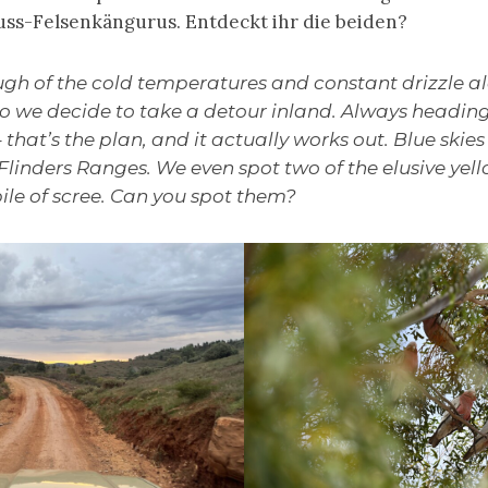
ss-Felsenkängurus. Entdeckt ihr die beiden?
gh of the cold temperatures and constant drizzle a
so we decide to take a detour inland. Always headin
that’s the plan, and it actually works out. Blue skie
 Flinders Ranges. We even spot two of the elusive yel
pile of scree. Can you spot them?