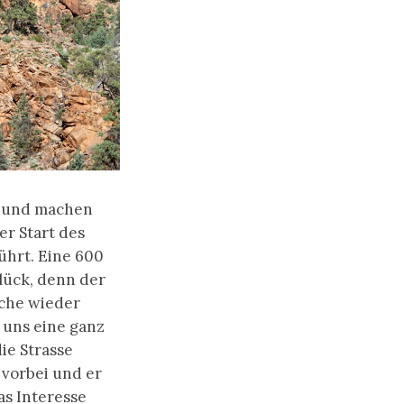
ns und machen
er Start des
ührt. Eine 600
lück, denn der
che wieder
 uns eine ganz
ie Strasse
 vorbei und er
as Interesse