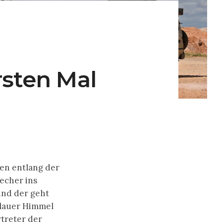
rsten Mal
en entlang der
echer ins
und der geht
blauer Himmel
treter der