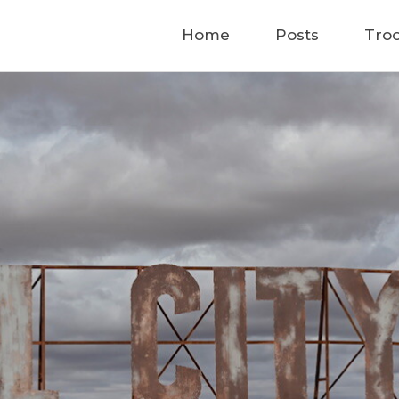
Home
Home
Posts
Tro
Posts
Troopy
Tour
About Us