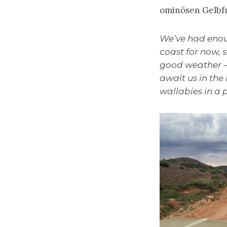
ominösen Gelbfu
We’ve had enou
coast for now, 
good weather – 
await us in the
wallabies in a 