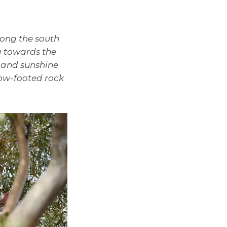
long the south
g towards the
s and sunshine
low-footed rock