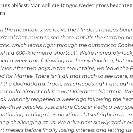
 uns ablässt. Man soll die Dingos weder gross beachten
rn.
in the mountains, we leave the Flinders Ranges behi
n’t all that much to see there, but it’s the starting po
ck, which leads right through the outback to Coobe
l it a 600-kilometre ‘shortcut’. We’re incredibly luck
ed a week ago following the heavy flooding, but onl
icles.After two days in the mountains, we leave the 
for Marree. There isn’t all that much to see there, bu
of the Oodnadatta Track, which leads right through 
u could almost call it a 600-kilometre ‘shortcut’. We
rack was only reopened a week ago following the heav
eel-drive vehicles. Just before Coober Pedy, a very s
ntinuing: a dingo has positioned itself right in the 
ring challenging at us. We drive past slowly and it ev
t meters before finally losing interest and letting us