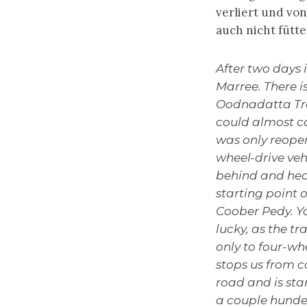
verliert und von
auch nicht fütte
After two days 
Marree. There is
Oodnadatta Tra
could almost cal
was only reopen
wheel-drive veh
behind and head 
starting point 
Coober Pedy. Yo
lucky, as the t
only to four-wh
stops us from co
road and is sta
a couple hunder