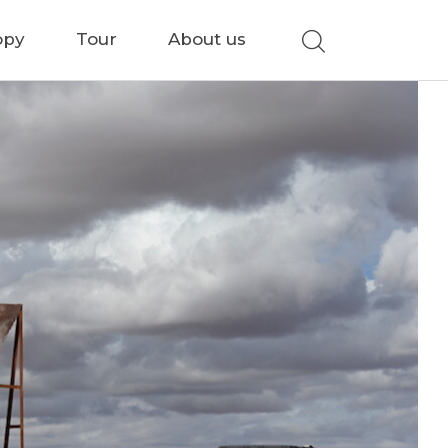
opy
Tour
About us