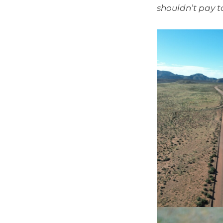
shouldn’t pay t