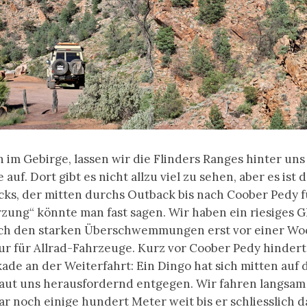
 im Gebirge, lassen wir die Flinders Ranges hinter u
auf. Dort gibt es nicht allzu viel zu sehen, aber es ist d
ks, der mitten durchs Outback bis nach Coober Pedy f
zung“ könnte man fast sagen. Wir haben ein riesiges G
ch den starken Überschwemmungen erst vor einer Wo
nur für Allrad-Fahrzeuge. Kurz vor Coober Pedy hindert
de an der Weiterfahrt: Ein Dingo hat sich mitten auf d
haut uns herausfordernd entgegen. Wir fahren langsam
ar noch einige hundert Meter weit bis er schliesslich d