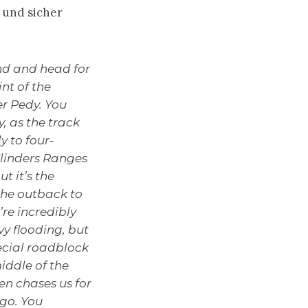
 und sicher
nd and head for
int of the
r Pedy. You
y, as the track
y to four-
Flinders Ranges
t it’s the
the outback to
’re incredibly
y flooding, but
pecial roadblock
middle of the
en chases us for
 go. You